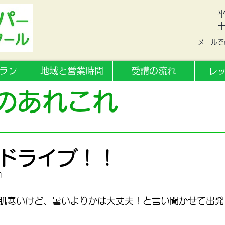
​平
​メール
ラン
地域と営業時間
受講の流れ
レ
のあれこれ
ドライブ！！
日
肌寒いけど、暑いよりかは大丈夫！と言い聞かせて出発