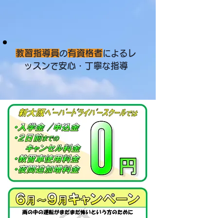
​✓失敗は成功の基
✓한국어もOK
✓繰り返し練習して上達
教習指導員
有資格者
レ
の
による
ッス
ン
安心・丁寧
指導
で
な