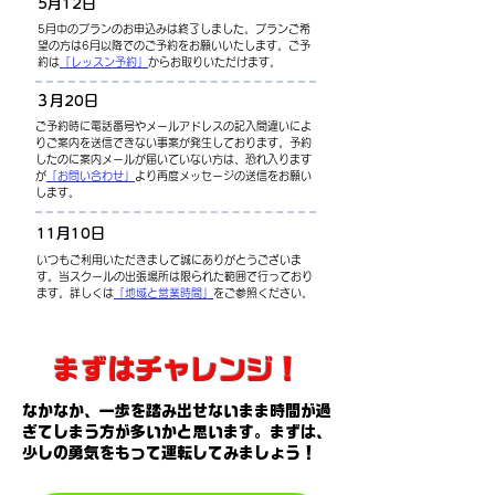
​5月12日
5月中のプランのお申込みは終了しました。プランご希
望の方は6月以降でのご予約をお願いいたします。ご予
約は
「レッスン予約」
からお取りいただけます。
３月20日
ご予約時に電話番号やメールアドレスの記入間違いによ
りご案内を送信できない事案が発生しております。予約
したのに案内メールが届いていない方は、恐れ入ります
が
「お問い合わせ」
より再度メッセージの送信をお願い
します。
11月10日
いつもご利用いただきまして誠にありがとうございま
す。当スクールの出張場所は限られた範囲で行っており
ます。詳しくは
「地域と営業時間」
をご参照ください。
​まずはチャレンジ！
なかなか、一歩を踏み出せないまま時間が過
ぎてしまう方が多いかと思います。まずは、
少しの勇気をもって運転してみましょう！