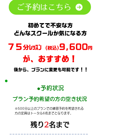
ご予約はこちら
初めてで不安な方
どんなスクールか気になる方
７５
9,600
分ﾚｯｽﾝ
(税込)
円
が、おすすめ！
後から、プランに変更も可能です！！
​●予約状況
プラン予約希望の方の空き状況
※500分以上のプランでの練習予約を希望される
方の定員はトータル6名までとなります。
​残り
2
名まで