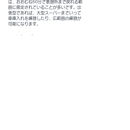
は、おおむね50分で教習所まで戻れる範
囲に限定されていることが多いです。出
張型であれば、大型スーパーまでいって
車庫入れを練習したり、広範囲の練習が
可能になります。
​マイカーもOK
自動車学校ではマイカーでの練習を行っ
ているところは、あまり存在しません。
自分の車に慣れることこそが自信にもつ
ながります。(初回は教習車での練習で
す。）
教習車がコンパクト
​マイカーが無くても教習車をご用意して
おります。当教室は「NISSAN NOTE」
でコンパクトです。また、助手席には補
助ブレーキを完備しています。