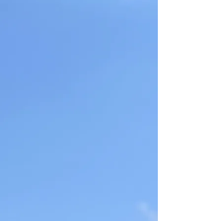
​大阪市・北摂の
出張型ペーパードライバー講習
新大阪ペーパードライバースクール
​悩んでませんか？
​✓長いこと運転していない方
✓免許取り立てで不安な方
✓車庫入れを練習したい​
​メリット
✓自宅まで出張に来てくれる
✓マイカーでの練習も可能
✓広範囲の練習ができる
​安心・丁寧な対応