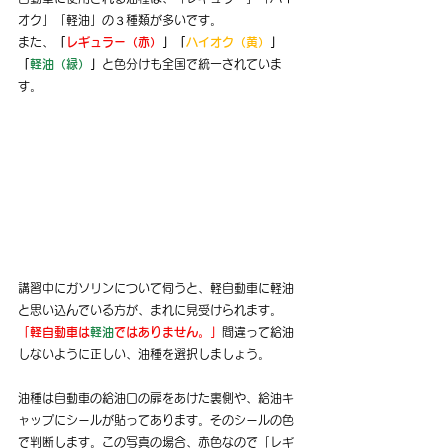
オク」「軽油」の３種類が多いです。
また、
「
レギュラー（赤）
」「
ハイオク（黄）
」
「
軽油（緑）
」
と色分けも全国で統一されていま
す。
講習中にガソリンについて伺うと、軽自動車に軽油
と思い込んでいる方が、まれに見受けられます。
「軽自動車は
軽油
ではありません。」
間違って給油
しないように正しい、油種を選択しましょう。
油種は自動車の給油口の扉をあけた裏側や、給油キ
ャップにシールが貼ってあります。そのシールの色
で判断します。この写真の場合、赤色なので「レギ