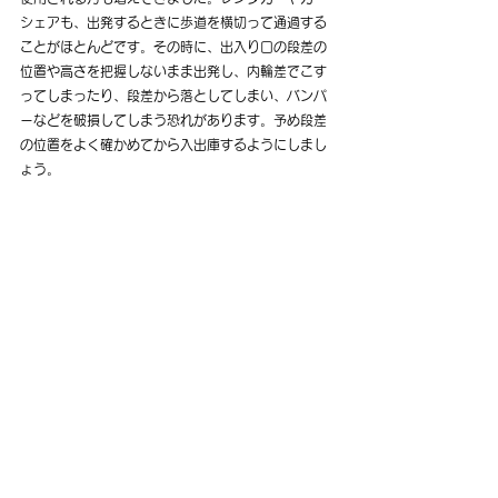
シェアも、出発するときに歩道を横切って通過する
ことがほとんどです。その時に、出入り口の段差の
位置や高さを把握しないまま出発し、内輪差でこす
ってしまったり、段差から落としてしまい、バンパ
ーなどを破損してしまう恐れがあります。予め段差
の位置をよく確かめてから入出庫するようにしまし
ょう。
5：駐車場など発券機
次によくあるのは、駐車場などで駐車券を取るとき